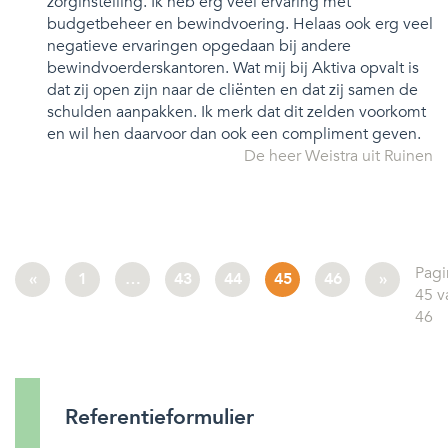
zorginstelling. Ik heb erg veel ervaring met
budgetbeheer en bewindvoering. Helaas ook erg veel
negatieve ervaringen opgedaan bij andere
bewindvoerderskantoren. Wat mij bij Aktiva opvalt is
dat zij open zijn naar de cliënten en dat zij samen de
schulden aanpakken. Ik merk dat dit zelden voorkomt
en wil hen daarvoor dan ook een compliment geven.
De heer Weistra uit Ruinen
Pagi
«
1
…
43
44
45
46
»
45 v
46
Referentieformulier