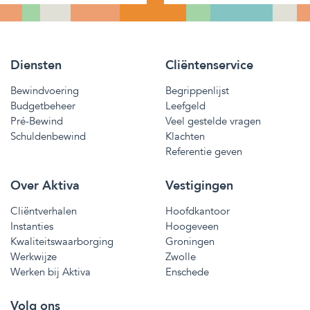
Diensten
Cliëntenservice
Bewindvoering
Begrippenlijst
Budgetbeheer
Leefgeld
Pré-Bewind
Veel gestelde vragen
Schuldenbewind
Klachten
Referentie geven
Over Aktiva
Vestigingen
Cliëntverhalen
Hoofdkantoor
Instanties
Hoogeveen
Kwaliteitswaarborging
Groningen
Werkwijze
Zwolle
Werken bij Aktiva
Enschede
Volg ons