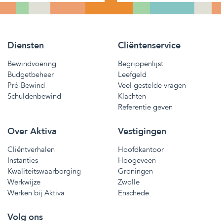
Diensten
Cliëntenservice
Bewindvoering
Begrippenlijst
Budgetbeheer
Leefgeld
Pré-Bewind
Veel gestelde vragen
Schuldenbewind
Klachten
Referentie geven
Over Aktiva
Vestigingen
Cliëntverhalen
Hoofdkantoor
Instanties
Hoogeveen
Kwaliteitswaarborging
Groningen
Werkwijze
Zwolle
Werken bij Aktiva
Enschede
Volg ons