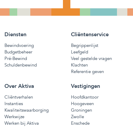
Diensten
Cliëntenservice
Bewindvoering
Begrippenlijst
Budgetbeheer
Leefgeld
Pré-Bewind
Veel gestelde vragen
Schuldenbewind
Klachten
Referentie geven
Over Aktiva
Vestigingen
Cliëntverhalen
Hoofdkantoor
Instanties
Hoogeveen
Kwaliteitswaarborging
Groningen
Werkwijze
Zwolle
Werken bij Aktiva
Enschede