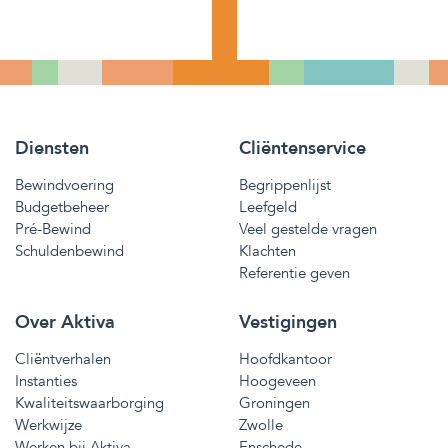
Diensten
Cliëntenservice
Bewindvoering
Begrippenlijst
Budgetbeheer
Leefgeld
Pré-Bewind
Veel gestelde vragen
Schuldenbewind
Klachten
Referentie geven
Over Aktiva
Vestigingen
Cliëntverhalen
Hoofdkantoor
Instanties
Hoogeveen
Kwaliteitswaarborging
Groningen
Werkwijze
Zwolle
Werken bij Aktiva
Enschede