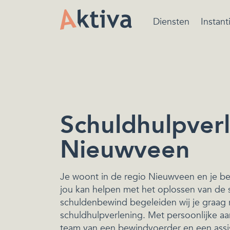
Diensten
Instant
Bewindvoering is ee
beschermende maatr
van de rechtbank ger
het beheren van de
financiën.
Schuldhulpverl
Nieuwveen
Je woont in de regio Nieuwveen en je be
jou kan helpen met het oplossen van de 
schuldenbewind begeleiden wij je graag r
schuldhulpverlening. Met persoonlijke aa
team van een bewindvoerder en een assi