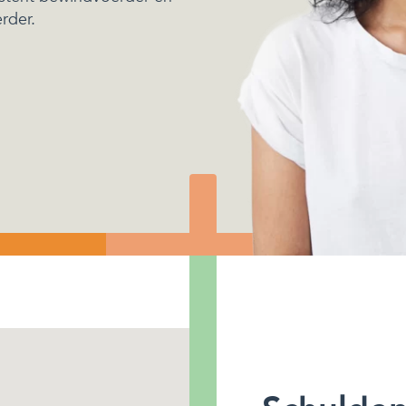
rder.