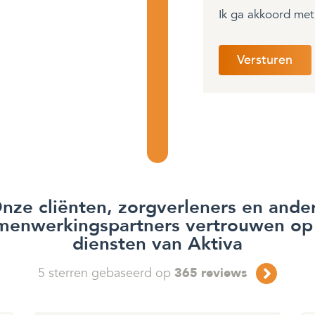
Ik ga akkoord me
nze cliënten, zorgverleners en ande
menwerkingspartners vertrouwen op
diensten van Aktiva
5
sterren gebaseerd op
365
reviews