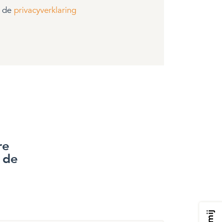
t de
privacyverklaring
re
 de