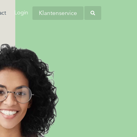
Login
Klantenservice
act
aringen van onze
anders worstelen
tiva zoekt regelmatig nieuwe collega’s
eners en andere
 komen. Dit komt
verschillende regio's. Kom bij ons
Heb je opgemerkt dat
tners omtrent
 de woonlasten in
liciteren en wellicht word jij onze
werknemers soms
 budgetbeheer.
erg hoog zijn…
euwe collega!
kampen met
persoonlijke financiële
zorgen?