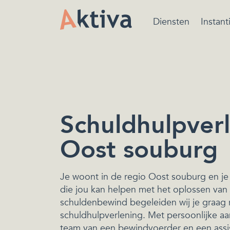
Diensten
Instant
Bewindvoering is ee
beschermende maatr
van de rechtbank ger
het beheren van de
financiën.
Schuldhulpverl
Oost souburg
Je woont in de regio Oost souburg en je
die jou kan helpen met het oplossen van 
schuldenbewind begeleiden wij je graag r
schuldhulpverlening. Met persoonlijke aa
team van een bewindvoerder en een assi