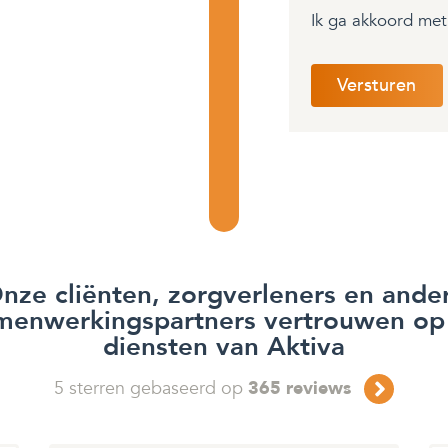
Ik ga akkoord me
nze cliënten, zorgverleners en ande
menwerkingspartners vertrouwen op
diensten van Aktiva
5
sterren gebaseerd op
365
reviews