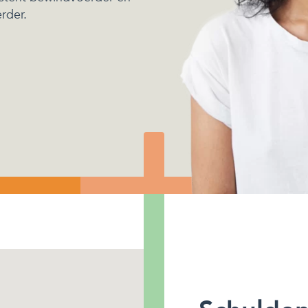
rder.