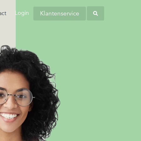
Login
Klantenservice
act
aringen van onze
anders worstelen
tiva zoekt regelmatig nieuwe collega’s
eners en andere
 komen. Dit komt
verschillende regio's. Kom bij ons
Heb je opgemerkt dat
tners omtrent
 de woonlasten in
liciteren en wellicht word jij onze
werknemers soms
 budgetbeheer.
erg hoog zijn…
euwe collega!
kampen met
persoonlijke financiële
zorgen?