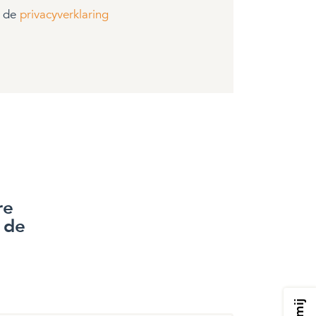
t de
privacyverklaring
re
 de