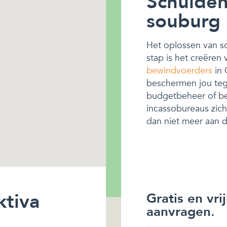
Schulden
souburg
Het oplossen van sch
stap is het creëren
bewindvoerders
in 
beschermen jou tege
budgetbeheer of be
incassobureaus zich 
dan niet meer aan de
ktiva
Gratis en vri
aanvragen.