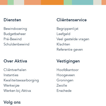
Diensten
Cliëntenservice
Bewindvoering
Begrippenlijst
Budgetbeheer
Leefgeld
Pré-Bewind
Veel gestelde vragen
Schuldenbewind
Klachten
Referentie geven
Over Aktiva
Vestigingen
Cliëntverhalen
Hoofdkantoor
Instanties
Hoogeveen
Kwaliteitswaarborging
Groningen
Werkwijze
Zwolle
Werken bij Aktiva
Enschede
Volg ons