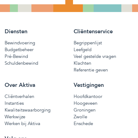
Diensten
Cliëntenservice
Bewindvoering
Begrippenlijst
Budgetbeheer
Leefgeld
Pré-Bewind
Veel gestelde vragen
Schuldenbewind
Klachten
Referentie geven
Over Aktiva
Vestigingen
Cliëntverhalen
Hoofdkantoor
Instanties
Hoogeveen
Kwaliteitswaarborging
Groningen
Werkwijze
Zwolle
Werken bij Aktiva
Enschede