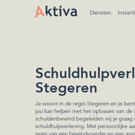
Diensten
Instant
Bewindvoering is ee
beschermende maatr
van de rechtbank ger
het beheren van de
financiën.
Schuldhulpverl
Stegeren
Je woont in de regio Stegeren en je ben
jou kan helpen met het oplossen van de 
schuldenbewind begeleiden wij je graag r
schuldhulpverlening. Met persoonlijke aa
team van een bewindvoerder en een assi