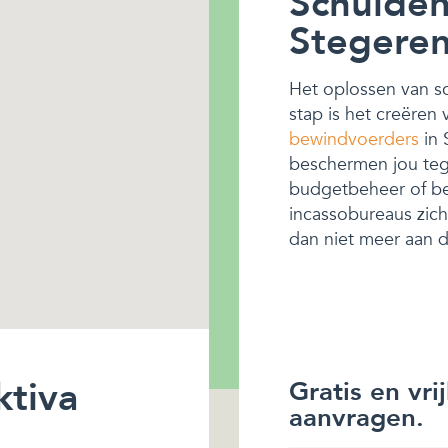
Schulden
Stegere
Het oplossen van sch
stap is het creëren
bewindvoerders
in 
beschermen jou tege
budgetbeheer of be
incassobureaus zich 
dan niet meer aan de
ktiva
Gratis en vri
aanvragen.