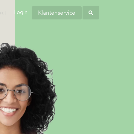
Login
Klantenservice
act
aringen van onze
anders worstelen
tiva zoekt regelmatig nieuwe collega’s
eners en andere
 komen. Dit komt
verschillende regio's. Kom bij ons
Heb je opgemerkt dat
tners omtrent
 de woonlasten in
liciteren en wellicht word jij onze
werknemers soms
 budgetbeheer.
erg hoog zijn…
euwe collega!
kampen met
persoonlijke financiële
zorgen?