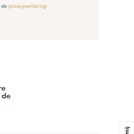
t de
privacyverklaring
re
 de