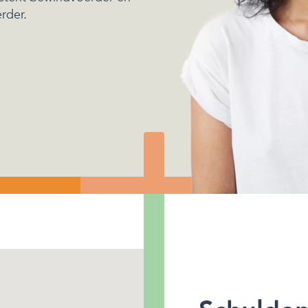
rder.