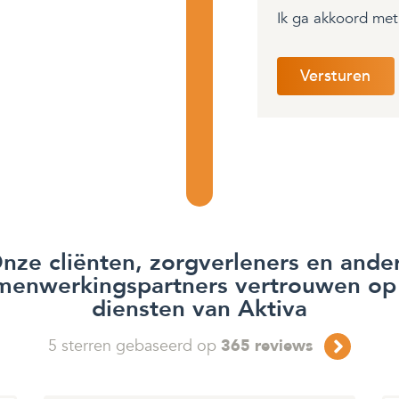
Ik ga akkoord me
nze cliënten, zorgverleners en ande
menwerkingspartners vertrouwen op
diensten van Aktiva
5
sterren gebaseerd op
365
reviews