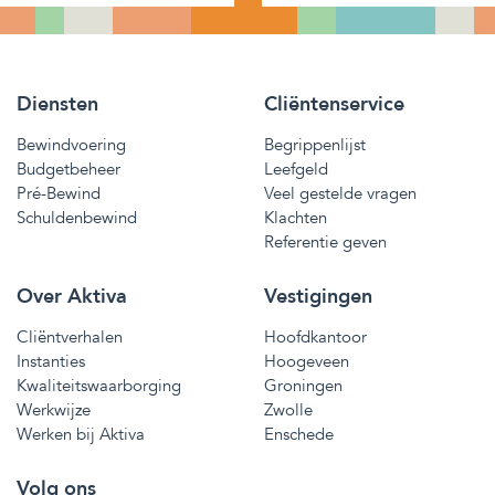
Diensten
Cliëntenservice
Bewindvoering
Begrippenlijst
Budgetbeheer
Leefgeld
Pré-Bewind
Veel gestelde vragen
Schuldenbewind
Klachten
Referentie geven
Over Aktiva
Vestigingen
Cliëntverhalen
Hoofdkantoor
Instanties
Hoogeveen
Kwaliteitswaarborging
Groningen
Werkwijze
Zwolle
Werken bij Aktiva
Enschede
Volg ons