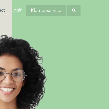
Login
Klantenservice
act
aringen van onze
anders worstelen
tiva zoekt regelmatig nieuwe collega’s
eners en andere
 komen. Dit komt
verschillende regio's. Kom bij ons
Heb je opgemerkt dat
tners omtrent
 de woonlasten in
liciteren en wellicht word jij onze
werknemers soms
 budgetbeheer.
erg hoog zijn…
euwe collega!
kampen met
persoonlijke financiële
zorgen?