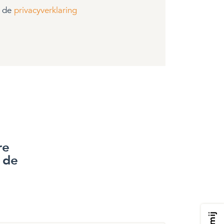
t de
privacyverklaring
re
 de