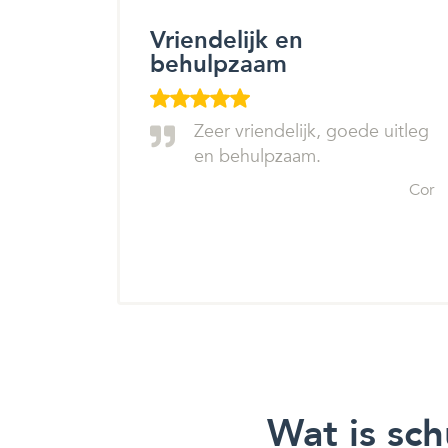
Vriendelijk en
behulpzaam
Zeer vriendelijk, goede uitleg
en behulpzaam.
Cor
Wat is sc