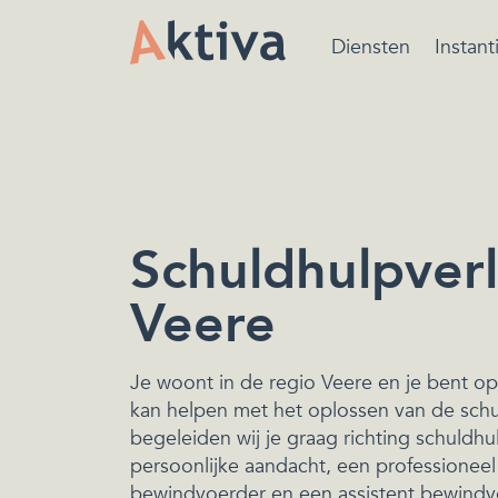
Diensten
Instant
Bewindvoering is ee
beschermende maatr
van de rechtbank ger
het beheren van de
financiën.
Schuldhulpverl
Veere
Je woont in de regio Veere en je bent op
kan helpen met het oplossen van de sch
begeleiden wij je graag richting schuldhu
persoonlijke aandacht, een professionee
bewindvoerder en een assistent bewindv