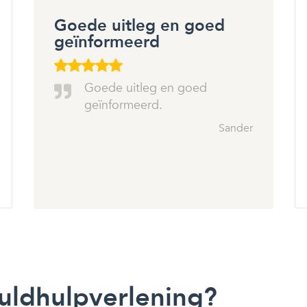
Goede uitleg en goed
geïnformeerd
Goede uitleg en goed
geïnformeerd.
Sander
huldhulpverlening?