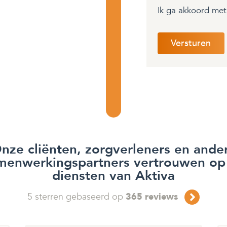
Ik ga akkoord me
nze cliënten, zorgverleners en ande
menwerkingspartners vertrouwen op
diensten van Aktiva
5
sterren gebaseerd op
365
reviews