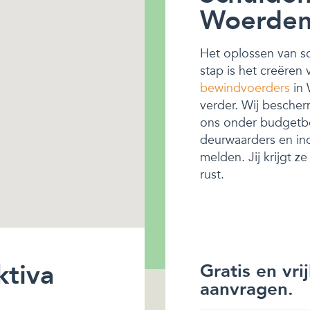
Woerdens
Het oplossen van sch
stap is het creëren
bewindvoerders
in 
verder. Wij bescherm
ons onder budgetbe
deurwaarders en inc
melden. Jij krijgt z
rust.
ktiva
Gratis en vri
aanvragen.