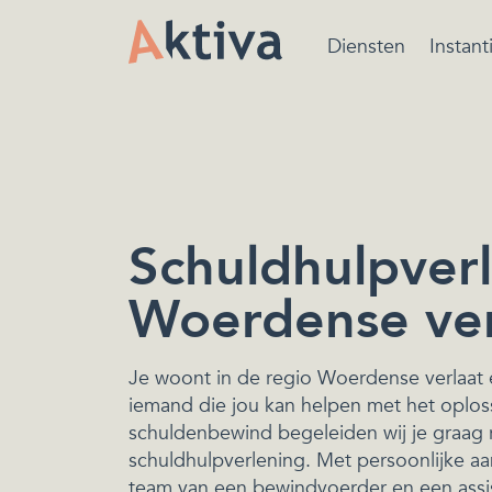
Diensten
Instant
Bewindvoering is ee
beschermende maatr
van de rechtbank ger
het beheren van de
financiën.
Schuldhulpverl
Woerdense ver
Je woont in de regio Woerdense verlaat 
iemand die jou kan helpen met het oplos
schuldenbewind begeleiden wij je graag r
schuldhulpverlening. Met persoonlijke aa
team van een bewindvoerder en een assi