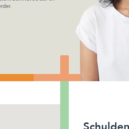
rder.
Schulden