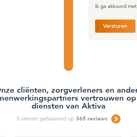
Ik ga akkoord me
nze cliënten, zorgverleners en ande
menwerkingspartners vertrouwen op
diensten van Aktiva
5
sterren gebaseerd op
365
reviews