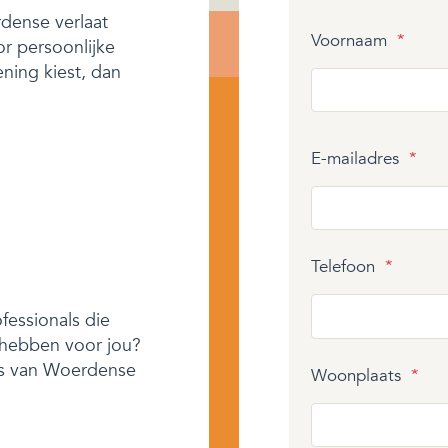
dense verlaat
Voornaam
*
or persoonlijke
ening kiest, dan
E-mailadres
*
Telefoon
*
fessionals die
 hebben voor jou?
ers van Woerdense
Woonplaats
*