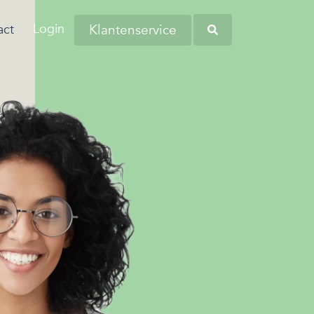
Login
Klantenservice
act
aringen van onze
anders worstelen
tiva zoekt regelmatig nieuwe collega’s
eners en andere
 komen. Dit komt
verschillende regio's. Kom bij ons
Heb je opgemerkt dat
tners omtrent
 de woonlasten in
liciteren en wellicht word jij onze
werknemers soms
 budgetbeheer.
erg hoog zijn…
euwe collega!
kampen met
persoonlijke financiële
zorgen?