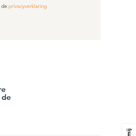
t de
privacyverklaring
re
 de