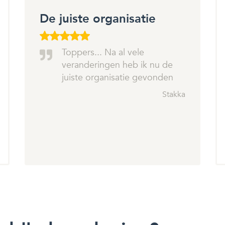
De juiste organisatie
Toppers... Na al vele
veranderingen heb ik nu de
juiste organisatie gevonden
Stakka