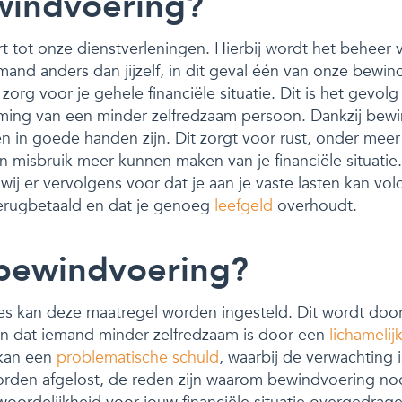
windvoering?
tot onze dienstverleningen. Hierbij wordt het beheer v
nd anders dan jijzelf, in dit geval één van onze bewin
org voor je gehele financiële situatie. Dit is het gevolg
ming van een minder zelfredzaam persoon. Dankzij bewi
ën in goede handen zijn. Dit zorgt voor rust, onder mee
n misbruik meer kunnen maken van je financiële situati
ij er vervolgens voor dat je aan je vaste lasten kan vol
erugbetaald en dat je genoeg
leefgeld
overhoudt.
bewindvoering?
ties kan deze maatregel worden ingesteld. Dit wordt doo
ijn dat iemand minder zelfredzaam is door een
lichamelij
 kan een
problematische schuld
, waarbij de verwachting 
orden afgelost, de reden zijn waarom bewindvoering nood