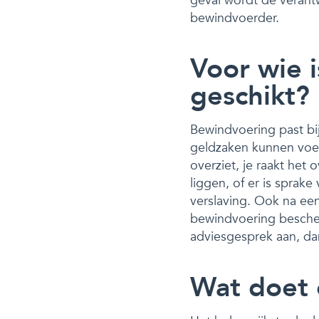
geval wordt de verant
bewindvoerder.
Voor wie 
geschikt?
Bewindvoering past bij 
geldzaken kunnen voere
overziet, je raakt het
liggen, of er is sprak
verslaving. Ook na een
bewindvoering bescherm
adviesgesprek aan, d
Wat doet 