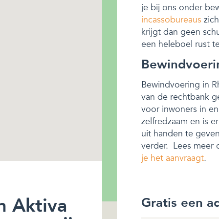
je bij ons onder be
incassobureaus
zich
krijgt dan geen sch
een heleboel rust te
Bewindvoeri
Bewindvoering in R
van de rechtbank ge
voor inwoners in e
zelfredzaam en is 
uit handen te geve
verder. Lees meer 
je het aanvraagt
.
n Aktiva
Gratis een a