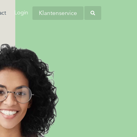
Login
Klantenservice
act
aringen van onze
anders worstelen
tiva zoekt regelmatig nieuwe collega’s
eners en andere
 komen. Dit komt
verschillende regio's. Kom bij ons
Heb je opgemerkt dat
tners omtrent
 de woonlasten in
liciteren en wellicht word jij onze
werknemers soms
 budgetbeheer.
erg hoog zijn…
euwe collega!
kampen met
persoonlijke financiële
zorgen?