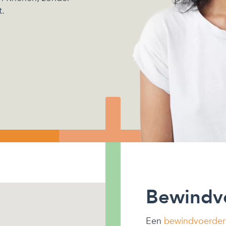
t.
Bewindv
Een
bewindvoerder