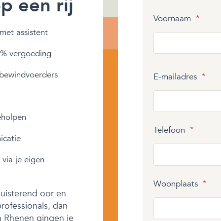
 een rij
Voornaam
*
met assistent
 % vergoeding
bewindvoerders
E-mailadres
*
eholpen
Telefoon
*
icatie
 via je eigen
Woonplaats
*
luisterend oor en
rofessionals, dan
an Rhenen gingen je