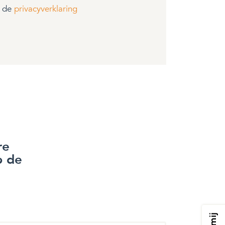
t de
privacyverklaring
re
p de