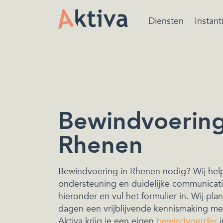
Diensten
Instant
Bewindvoering is ee
beschermende maatr
van de rechtbank ger
het beheren van de
financiën.
Bewindvoering
Rhenen
Bewindvoering in Rhenen nodig? Wij hel
ondersteuning en duidelijke communicati
hieronder en vul het formulier in. Wij pl
dagen een vrijblijvende kennismaking met j
Aktiva krijg je een eigen
bewindvoerder
i