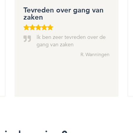
Tevreden over gang van
zaken
Ik ben zeer tevreden over de
gang van zaken
R. Wanningen