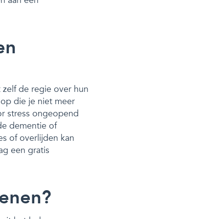
en aan een
en
t zelf de regie over hun
op die je niet meer
door stress ongeopend
nde dementie of
s of overlijden kan
ag een gratis
henen?