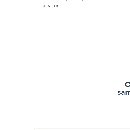
al voor.
O
sam