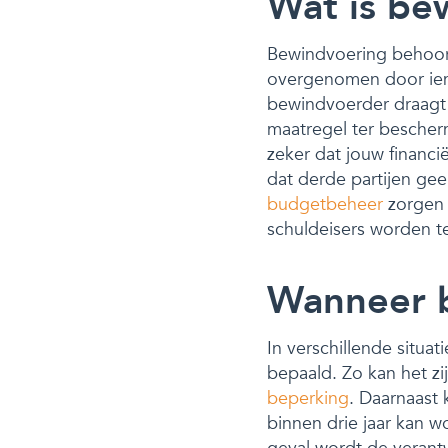
Wat is be
Bewindvoering behoort 
overgenomen door iema
bewindvoerder draagt z
maatregel ter bescher
zeker dat jouw financi
dat derde partijen gee
budgetbeheer
zorgen w
schuldeisers worden t
Wanneer 
In verschillende situa
bepaald. Zo kan het z
beperking
. Daarnaast
binnen drie jaar kan w