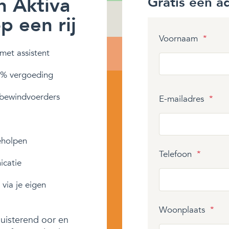
n Aktiva
Gratis een a
 een rij
Voornaam
*
met assistent
 % vergoeding
bewindvoerders
E-mailadres
*
eholpen
Telefoon
*
icatie
 via je eigen
Woonplaats
*
luisterend oor en