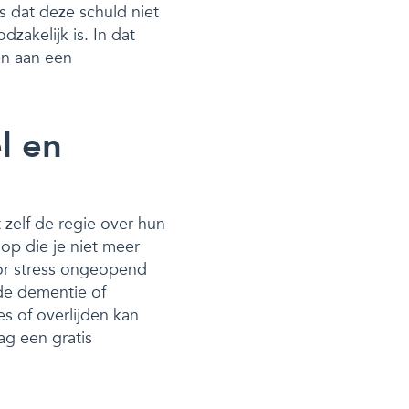
is dat deze schuld niet
zakelijk is. In dat
en aan een
l en
t zelf de regie over hun
op die je niet meer
door stress ongeopend
nde dementie of
s of overlijden kan
ag een gratis