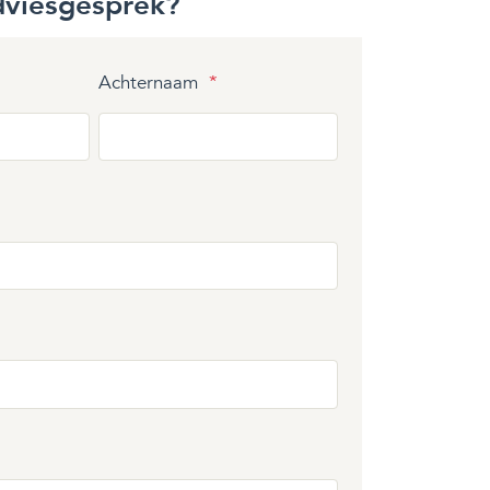
dviesgesprek?
Achternaam
*