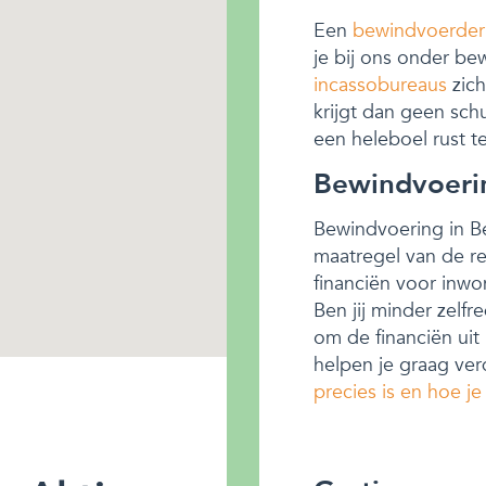
Een
bewindvoerder
je bij ons onder be
incassobureaus
zich
krijgt dan geen sch
een heleboel rust te
Bewindvoerin
Bewindvoering in B
maatregel van de r
financiën voor inwo
Ben jij minder zelf
om de financiën ui
helpen je graag ve
precies is en hoe je