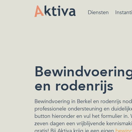
Diensten
Instant
Bewindvoering is ee
beschermende maatr
van de rechtbank ger
het beheren van de
financiën.
Bewindvoering
en rodenrijs
Bewindvoering in Berkel en rodenrijs nod
professionele ondersteuning en duidelijk
button hieronder en vul het formulier in.
zeven dagen een vrijblijvende kennismaki
gratis! Bij Aktiva krijg je een eigen
bewin