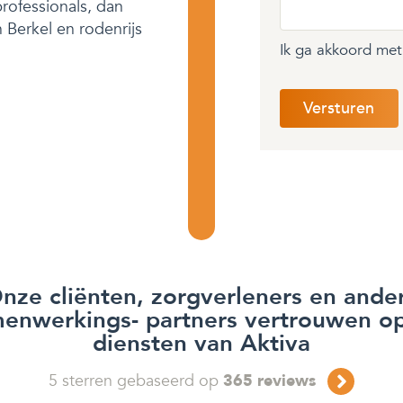
rofessionals, dan
n Berkel en rodenrijs
Ik ga akkoord me
nze cliënten, zorgverleners en ande
enwerkings- partners vertrouwen o
diensten van Aktiva
5
sterren gebaseerd op
365
reviews