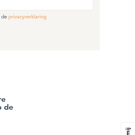
t de
privacyverklaring
re
p de