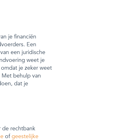
an je financiën
dvoerders. Een
 van een juridische
ndvoering weet je
r omdat je zeker weet
e. Met behulp van
doen, dat je
r de rechtbank
ke
of
geestelijke