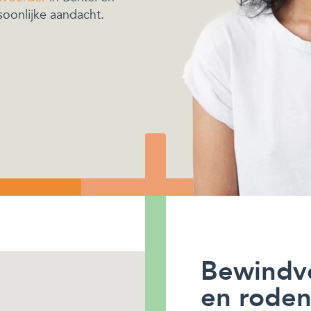
soonlijke aandacht.
Bewindvo
en rodenr