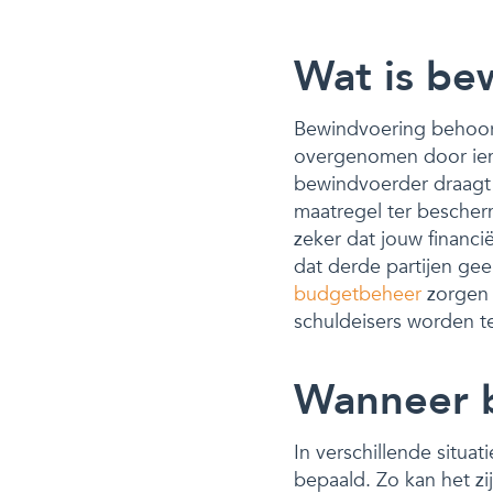
Wat is be
Bewindvoering behoort 
overgenomen door iema
bewindvoerder draagt z
maatregel ter bescher
zeker dat jouw financi
dat derde partijen gee
budgetbeheer
zorgen w
schuldeisers worden t
Wanneer 
In verschillende situa
bepaald. Zo kan het z