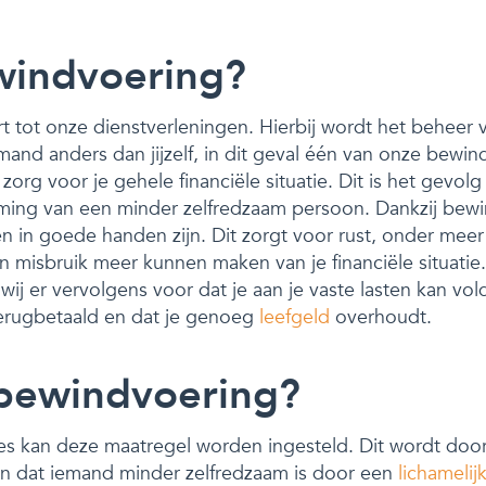
windvoering?
tot onze dienstverleningen. Hierbij wordt het beheer v
nd anders dan jijzelf, in dit geval één van onze bewin
org voor je gehele financiële situatie. Dit is het gevolg
ming van een minder zelfredzaam persoon. Dankzij bewi
ën in goede handen zijn. Dit zorgt voor rust, onder mee
n misbruik meer kunnen maken van je financiële situati
ij er vervolgens voor dat je aan je vaste lasten kan vol
erugbetaald en dat je genoeg
leefgeld
overhoudt.
bewindvoering?
ties kan deze maatregel worden ingesteld. Dit wordt doo
ijn dat iemand minder zelfredzaam is door een
lichamelij