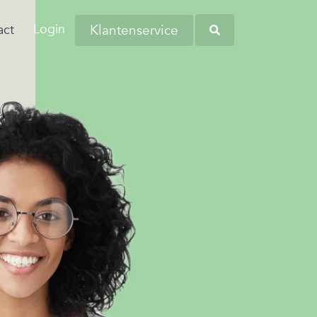
Login
Klantenservice
act
aringen van onze
anders worstelen
tiva zoekt regelmatig nieuwe collega’s
eners en andere
 komen. Dit komt
verschillende regio's. Kom bij ons
Heb je opgemerkt dat
tners omtrent
 de woonlasten in
liciteren en wellicht word jij onze
werknemers soms
 budgetbeheer.
erg hoog zijn…
euwe collega!
kampen met
persoonlijke financiële
zorgen?