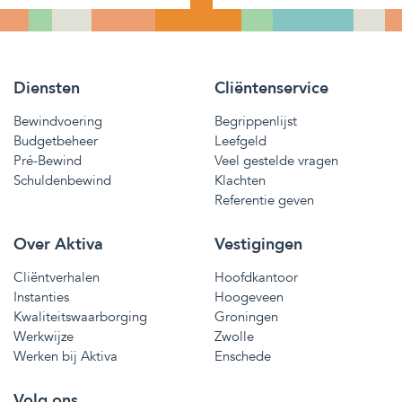
Diensten
Cliëntenservice
Bewindvoering
Begrippenlijst
Budgetbeheer
Leefgeld
Pré-Bewind
Veel gestelde vragen
Schuldenbewind
Klachten
Referentie geven
Over Aktiva
Vestigingen
Cliëntverhalen
Hoofdkantoor
Instanties
Hoogeveen
Kwaliteitswaarborging
Groningen
Werkwijze
Zwolle
Werken bij Aktiva
Enschede
Volg ons