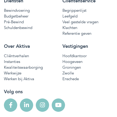
Diensten
Cliëntenservice
Bewindvoering
Begrippenlijst
Budgetbeheer
Leefgeld
Pré-Bewind
Veel gestelde vragen
Schuldenbewind
Klachten
Referentie geven
Over Aktiva
Vestigingen
Cliëntverhalen
Hoofdkantoor
Instanties
Hoogeveen
Kwaliteitswaarborging
Groningen
Werkwijze
Zwolle
Werken bij Aktiva
Enschede
Volg ons