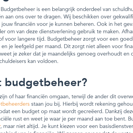
Budgetbeheer is een belangrijk onderdeel van schuldhul
ën aan ons over te dragen. Wij beschikken over gekwalif
jouw financiën voor je kunnen beheren. Ook in het geva
der om van deze dienstverlening gebruik te maken. Afhank
rd of voor langere tijd. Budgetbeheer zorgt voor een goed
en je leefgeld per maand. Dit zorgt niet alleen voor fina
weet je zeker dat je maandelijks genoeg overhoudt en d
schuldeisers kan voldoen.
t budgetbeheer?
jn of haar financiën omgaan, terwijl de ander dit over
etbeheerders
staan jou bij. Hierbij wordt rekening geh
 zodat een budget op maat wordt gecreëerd. Dankzij dez
anciële rust en weet je waar je per maand aan toe bent. 
r
, maar niet altijd. Je kunt kiezen voor een basisdienstve