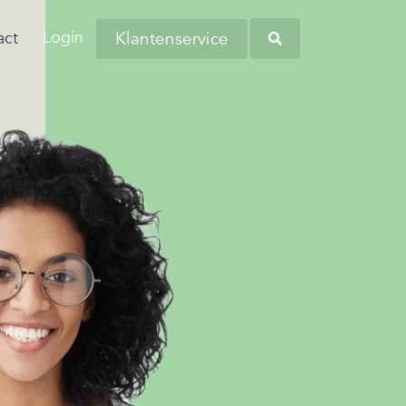
Login
Klantenservice
act
aringen van onze
anders worstelen
tiva zoekt regelmatig nieuwe collega’s
eners en andere
 komen. Dit komt
verschillende regio's. Kom bij ons
Heb je opgemerkt dat
tners omtrent
 de woonlasten in
liciteren en wellicht word jij onze
werknemers soms
 budgetbeheer.
erg hoog zijn…
euwe collega!
kampen met
persoonlijke financiële
zorgen?