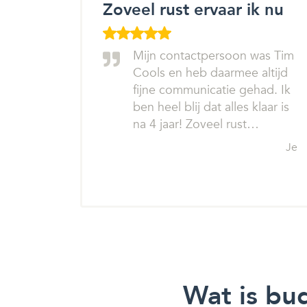
Zoveel rust ervaar ik nu
Mijn contactpersoon was Tim
Cools en heb daarmee altijd
fijne communicatie gehad. Ik
ben heel blij dat alles klaar is
na 4 jaar! Zoveel rust…
Je
Wat is bu