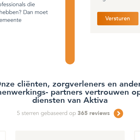
fessionals die
t hebben? Dan moet
 gemeente
nze cliënten, zorgverleners en ande
enwerkings- partners vertrouwen o
diensten van Aktiva
5
sterren gebaseerd op
365
reviews