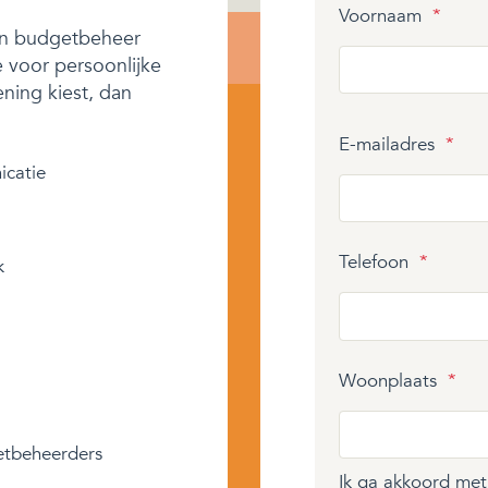
Voornaam
*
een budgetbeheer
e voor persoonlijke
ening kiest, dan
E-mailadres
*
icatie
Telefoon
*
k
Woonplaats
*
etbeheerders
Ik ga akkoord me