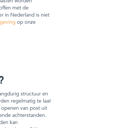
 lasten worden
roffen met de
 in Nederland is niet
geving
op onze
?
langdurig structuur en
den regelmatig te laat
t openen van post uit
nnende achterstanden.
jden kan