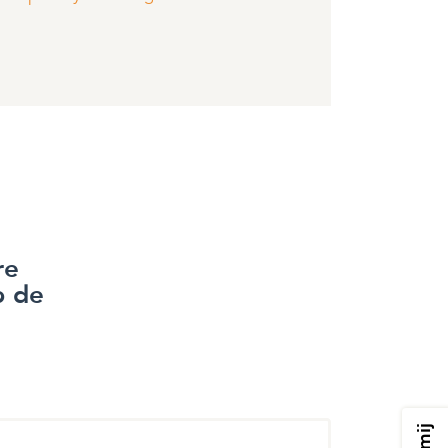
re
p de