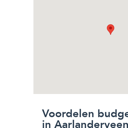
Voordelen budg
in Aarlandervee