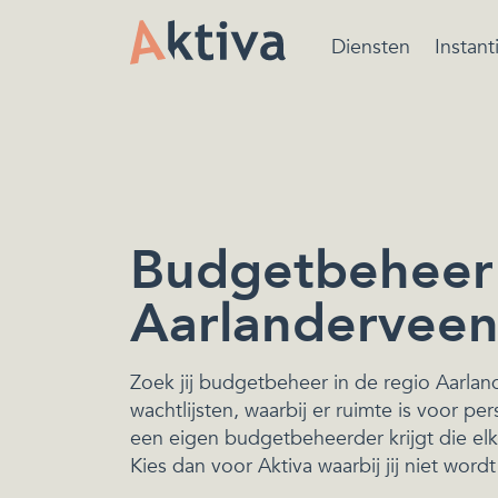
Diensten
Instant
Bewindvoering is ee
beschermende maatr
van de rechtbank ger
het beheren van de
financiën.
Budgetbeheer 
Aarlandervee
Zoek jij budgetbeheer in de regio Aarla
wachtlijsten, waarbij er ruimte is voor per
een eigen budgetbeheerder krijgt die elk
Kies dan voor Aktiva waarbij jij niet wor