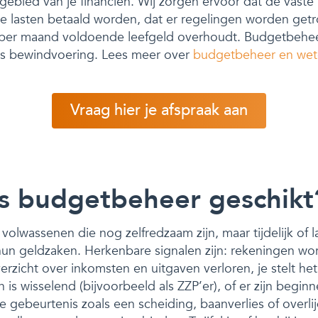
gebied van je financiën. Wij zorgen ervoor dat de vaste
ge lasten betaald worden, dat er regelingen worden get
e per maand voldoende leefgeld overhoudt. Budgetbeheer
als bewindvoering. Lees meer over
budgetbeheer en wet
Vraag hier je afspraak aan
is budgetbeheer geschikt
volwassenen die nog zelfredzaam zijn, maar tijdelijk of 
hun geldzaken. Herkenbare signalen zijn: rekeningen wor
verzicht over inkomsten en uitgaven verloren, je stelt he
n is wisselend (bijvoorbeeld als ZZP’er), of er zijn begi
 gebeurtenis zoals een scheiding, baanverlies of overli