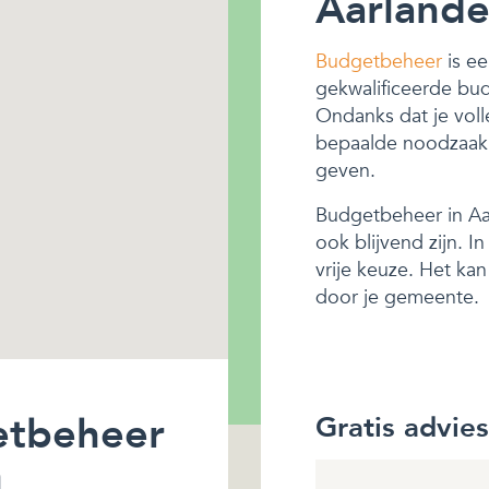
Aarland
Budgetbeheer
is ee
gekwalificeerde bu
Ondanks dat je voll
bepaalde noodzaak z
geven.
Budgetbeheer in Aar
ook blijvend zijn. 
vrije keuze. Het ka
door je gemeente.
etbeheer
Gratis advie
n