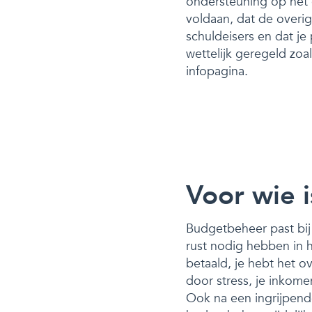
ondersteuning op het 
voldaan, dat de overi
schuldeisers en dat j
wettelijk geregeld zo
infopagina.
Voor wie 
Budgetbeheer past bij 
rust nodig hebben in 
betaald, je hebt het o
door stress, je inkome
Ook na een ingrijpende