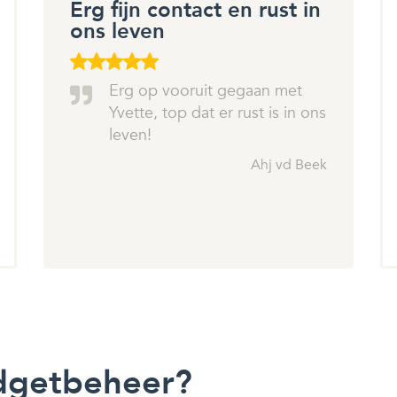
Erg fijn contact en rust in
ons leven
Erg op vooruit gegaan met
Yvette, top dat er rust is in ons
leven!
Ahj vd Beek
dgetbeheer?