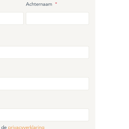
Achternaam
*
t de
privacyverklaring