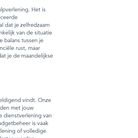
pverlening. Het is
iceerde
l dat je zelfredzaam
elijk van de situatie
e balans tussen je
nciële rust, maar
at je de maandelijkse
weldigend vindt. Onze
ouden met jouw
e dienstverlening van
Budgetbeheer is vaak
rlening of volledige