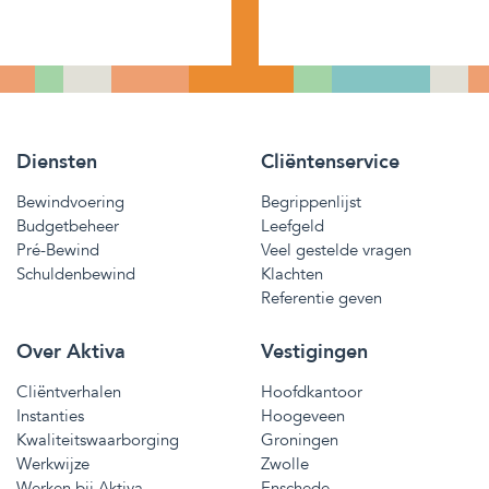
Diensten
Cliëntenservice
Bewindvoering
Begrippenlijst
Budgetbeheer
Leefgeld
Pré-Bewind
Veel gestelde vragen
Schuldenbewind
Klachten
Referentie geven
Over Aktiva
Vestigingen
Cliëntverhalen
Hoofdkantoor
Instanties
Hoogeveen
Kwaliteitswaarborging
Groningen
Werkwijze
Zwolle
Werken bij Aktiva
Enschede