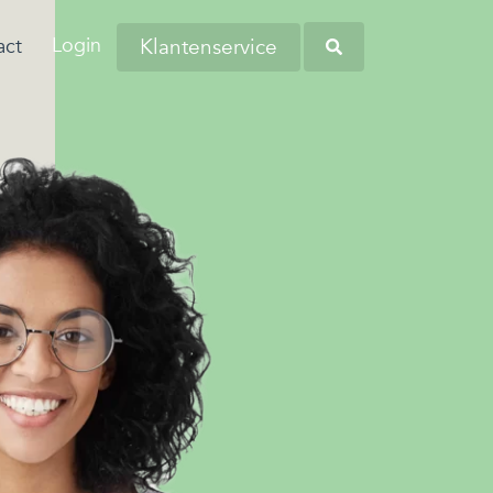
Login
Klantenservice
act
aringen van onze
anders worstelen
tiva zoekt regelmatig nieuwe collega’s
eners en andere
 komen. Dit komt
verschillende regio's. Kom bij ons
Heb je opgemerkt dat
tners omtrent
 de woonlasten in
liciteren en wellicht word jij onze
werknemers soms
 budgetbeheer.
erg hoog zijn…
euwe collega!
kampen met
persoonlijke financiële
zorgen?