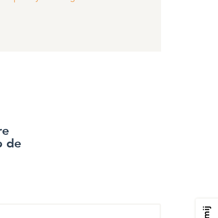
re
p de