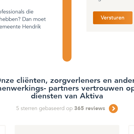
fessionals die
t hebben? Dan moet
 gemeente Hendrik
nze cliënten, zorgverleners en ande
enwerkings- partners vertrouwen o
diensten van Aktiva
5
sterren gebaseerd op
365
reviews