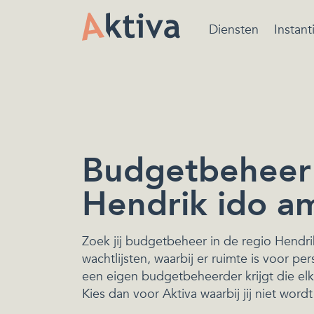
Diensten
Instant
Bewindvoering is ee
beschermende maatr
van de rechtbank ger
het beheren van de
financiën.
Budgetbeheer 
Hendrik ido a
Zoek jij budgetbeheer in de regio Hendr
wachtlijsten, waarbij er ruimte is voor per
een eigen budgetbeheerder krijgt die elk
Kies dan voor Aktiva waarbij jij niet wor