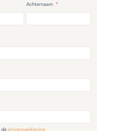
Achternaam
*
t de
privacyverklaring