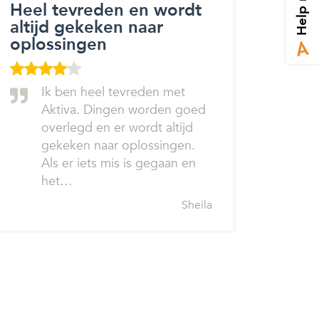
Help mij
Heel tevreden en wordt
altijd gekeken naar
oplossingen
Ik ben heel tevreden met
Aktiva. Dingen worden goed
overlegd en er wordt altijd
gekeken naar oplossingen.
Als er iets mis is gegaan en
het…
Sheila