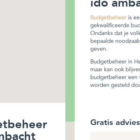
ido amb
Budgetbeheer
is ee
gekwalificeerde bu
Ondanks dat je voll
bepaalde noodzaak z
geven.
Budgetbeheer in Hen
maar kan ook blijven
budgetbeheer een vr
worden gesteld doo
etbeheer
Gratis advie
ambacht