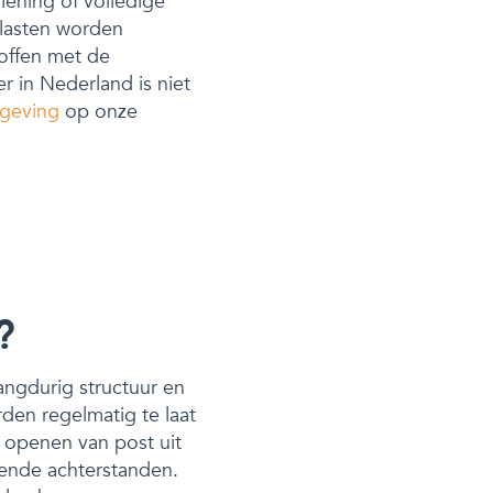
rlening of volledige
 lasten worden
roffen met de
 in Nederland is niet
geving
op onze
?
langdurig structuur en
den regelmatig te laat
t openen van post uit
nnende achterstanden.