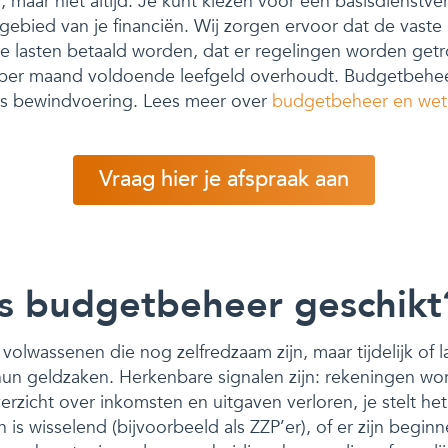
r
, maar niet altijd. Je kunt kiezen voor een basisdienstve
gebied van je financiën. Wij zorgen ervoor dat de vaste
ge lasten betaald worden, dat er regelingen worden get
e per maand voldoende leefgeld overhoudt. Budgetbeheer
als bewindvoering. Lees meer over
budgetbeheer en wet
Vraag hier je afspraak aan
is budgetbeheer geschikt
volwassenen die nog zelfredzaam zijn, maar tijdelijk of 
hun geldzaken. Herkenbare signalen zijn: rekeningen wor
verzicht over inkomsten en uitgaven verloren, je stelt he
n is wisselend (bijvoorbeeld als ZZP’er), of er zijn begi