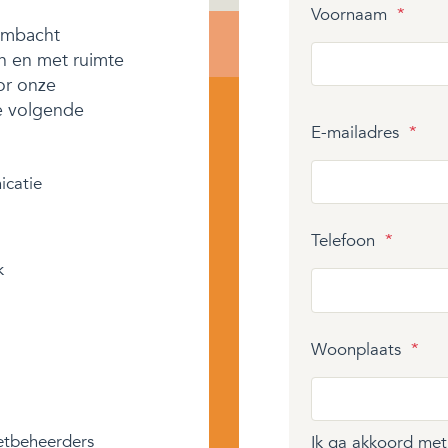
Voornaam
*
 ambacht
n en met ruimte
or onze
de volgende
E-mailadres
*
icatie
Telefoon
*
k
Woonplaats
*
etbeheerders
Ik ga akkoord me