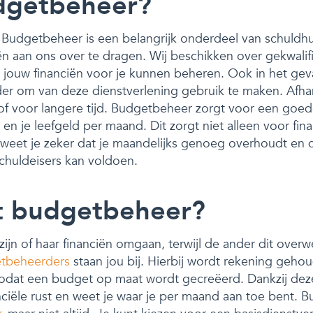
dgetbeheer?
Budgetbeheer is een belangrijk onderdeel van schuldhul
ën aan ons over te dragen. Wij beschikken over gekwalif
jouw financiën voor je kunnen beheren. Ook in het geva
der om van deze dienstverlening gebruik te maken. Afhank
rd of voor langere tijd. Budgetbeheer zorgt voor een goed
en je leefgeld per maand. Dit zorgt niet alleen voor fina
weet je zeker dat je maandelijks genoeg overhoudt en d
schuldeisers kan voldoen.
t budgetbeheer?
jn of haar financiën omgaan, terwijl de ander dit over
etbeheerders
staan jou bij. Hierbij wordt rekening geh
 zodat een budget op maat wordt gecreëerd. Dankzij dez
anciële rust en weet je waar je per maand aan toe bent. 