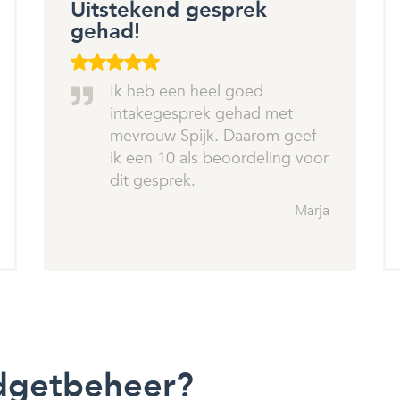
Uitstekend gesprek
gehad!
Ik heb een heel goed
intakegesprek gehad met
mevrouw Spijk. Daarom geef
ik een 10 als beoordeling voor
dit gesprek.
Marja
dgetbeheer?