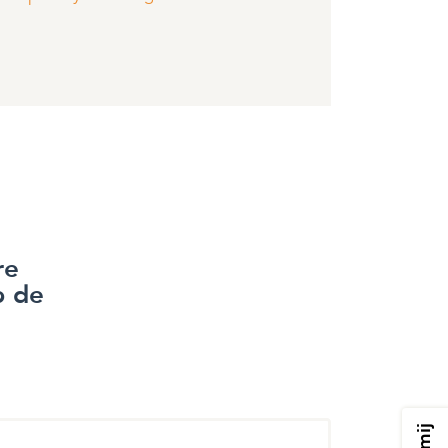
re
p de