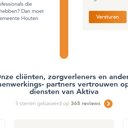
fessionals die
t hebben? Dan moet
e gemeente Houten
nze cliënten, zorgverleners en ande
enwerkings- partners vertrouwen o
diensten van Aktiva
5
sterren gebaseerd op
365
reviews