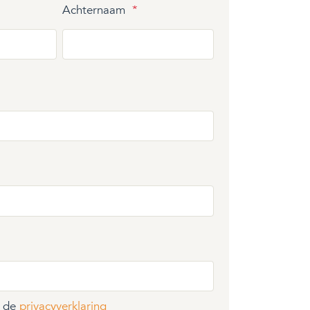
Achternaam
*
t de
privacyverklaring