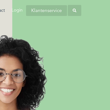
Login
Klantenservice
act
aringen van onze
anders worstelen
tiva zoekt regelmatig nieuwe collega’s
eners en andere
 komen. Dit komt
verschillende regio's. Kom bij ons
Heb je opgemerkt dat
tners omtrent
 de woonlasten in
liciteren en wellicht word jij onze
werknemers soms
 budgetbeheer.
erg hoog zijn…
euwe collega!
kampen met
persoonlijke financiële
zorgen?