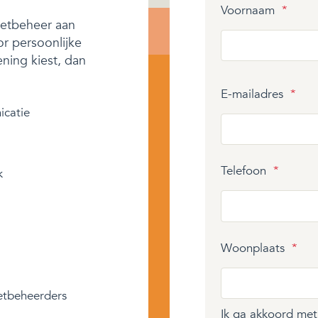
Voornaam
*
getbeheer aan
or persoonlijke
ening kiest, dan
E-mailadres
*
icatie
Telefoon
*
k
Woonplaats
*
etbeheerders
Ik ga akkoord me