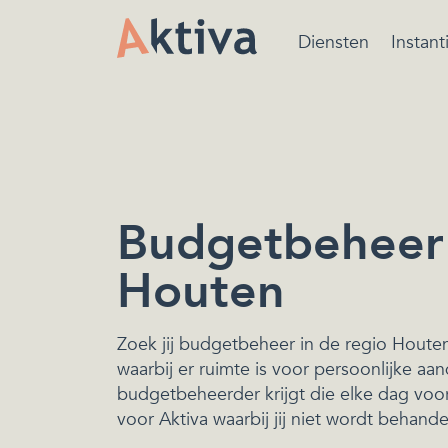
Diensten
Instant
Bewindvoering is ee
beschermende maatr
van de rechtbank ger
het beheren van de
financiën.
Budgetbeheer 
Houten
Zoek jij budgetbeheer in de regio Houten
waarbij er ruimte is voor persoonlijke aan
budgetbeheerder krijgt die elke dag voor 
voor Aktiva waarbij jij niet wordt behand