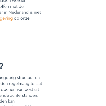
 lasten worden
roffen met de
 in Nederland is niet
geving
op onze
?
langdurig structuur en
den regelmatig te laat
t openen van post uit
nnende achterstanden.
jden kan