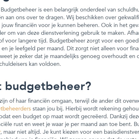
Budgetbeheer is een belangrijk onderdeel van schuldhul
ën aan ons over te dragen. Wij beschikken over gekwalif
jouw financiën voor je kunnen beheren. Ook in het geva
der om van deze dienstverlening gebruik te maken. Afhank
rd of voor langere tijd. Budgetbeheer zorgt voor een goed
en je leefgeld per maand. Dit zorgt niet alleen voor fina
weet je zeker dat je maandelijks genoeg overhoudt en d
schuldeisers kan voldoen.
t budgetbeheer?
jn of haar financiën omgaan, terwijl de ander dit over
etbeheerders
staan jou bij. Hierbij wordt rekening geh
 zodat een budget op maat wordt gecreëerd. Dankzij dez
anciële rust en weet je waar je per maand aan toe bent. 
r
, maar niet altijd. Je kunt kiezen voor een basisdienstve