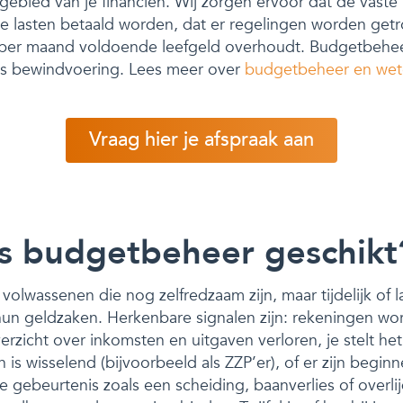
gebied van je financiën. Wij zorgen ervoor dat de vaste
ge lasten betaald worden, dat er regelingen worden get
e per maand voldoende leefgeld overhoudt. Budgetbeheer
als bewindvoering. Lees meer over
budgetbeheer en wet
Vraag hier je afspraak aan
is budgetbeheer geschikt
volwassenen die nog zelfredzaam zijn, maar tijdelijk of 
hun geldzaken. Herkenbare signalen zijn: rekeningen wor
verzicht over inkomsten en uitgaven verloren, je stelt he
n is wisselend (bijvoorbeeld als ZZP’er), of er zijn begi
 gebeurtenis zoals een scheiding, baanverlies of overli