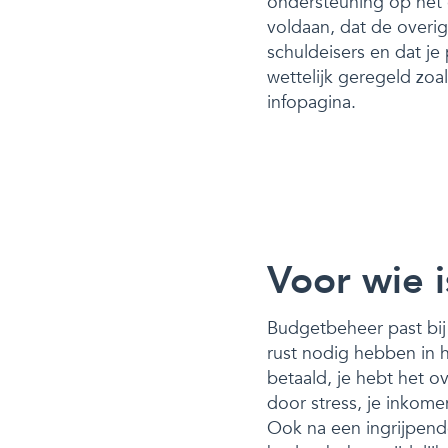
ondersteuning op het 
voldaan, dat de overi
schuldeisers en dat j
wettelijk geregeld zo
infopagina.
Voor wie 
Budgetbeheer past bij 
rust nodig hebben in 
betaald, je hebt het o
door stress, je inkome
Ook na een ingrijpende