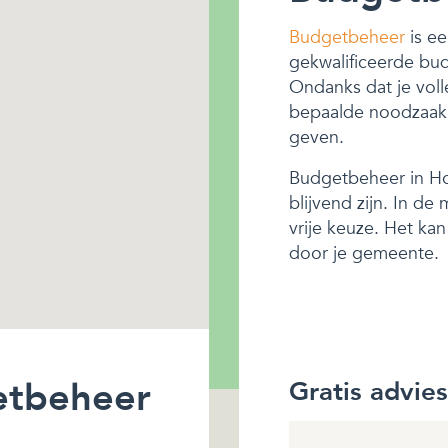
Budgetbeheer
is ee
gekwalificeerde bu
Ondanks dat je voll
bepaalde noodzaak z
geven.
Budgetbeheer in Hou
blijvend zijn. In d
vrije keuze. Het ka
door je gemeente.
etbeheer
Gratis advie