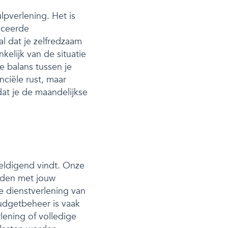
pverlening. Het is
iceerde
l dat je zelfredzaam
elijk van de situatie
e balans tussen je
nciële rust, maar
at je de maandelijkse
weldigend vindt. Onze
ouden met jouw
e dienstverlening van
Budgetbeheer is vaak
rlening of volledige