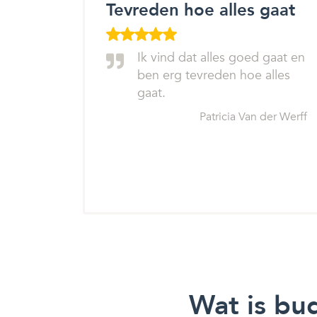
Tevreden hoe alles gaat
Ik vind dat alles goed gaat en
ben erg tevreden hoe alles
gaat.
Patricia Van der Werff
Wat is bu