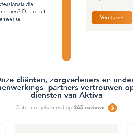
fessionals die
t hebben? Dan moet
 gemeente
nze cliënten, zorgverleners en ande
enwerkings- partners vertrouwen o
diensten van Aktiva
5
sterren gebaseerd op
365
reviews