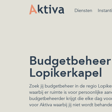
Diensten
Instant
Bewindvoering is ee
beschermende maatr
van de rechtbank ger
het beheren van de
financiën.
Budgetbeheer 
Lopikerkapel
Zoek jij budgetbeheer in de regio Lopike
waarbij er ruimte is voor persoonlijke aan
budgetbeheerder krijgt die elke dag voor 
voor Aktiva waarbij jij niet wordt behand