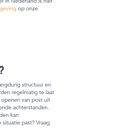
 in Nederland is niet
geving
op onze
?
langdurig structuur en
den regelmatig te laat
t openen van post uit
nnende achterstanden.
jden kan
 situatie past? Vraag