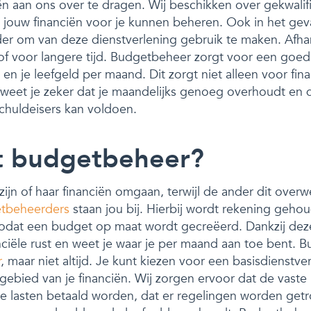
ën aan ons over te dragen. Wij beschikken over gekwalif
jouw financiën voor je kunnen beheren. Ook in het geva
der om van deze dienstverlening gebruik te maken. Afhank
rd of voor langere tijd. Budgetbeheer zorgt voor een goed
en je leefgeld per maand. Dit zorgt niet alleen voor fina
weet je zeker dat je maandelijks genoeg overhoudt en d
schuldeisers kan voldoen.
t budgetbeheer?
jn of haar financiën omgaan, terwijl de ander dit over
etbeheerders
staan jou bij. Hierbij wordt rekening geh
 zodat een budget op maat wordt gecreëerd. Dankzij dez
anciële rust en weet je waar je per maand aan toe bent. 
r
, maar niet altijd. Je kunt kiezen voor een basisdienstve
gebied van je financiën. Wij zorgen ervoor dat de vaste
ge lasten betaald worden, dat er regelingen worden get