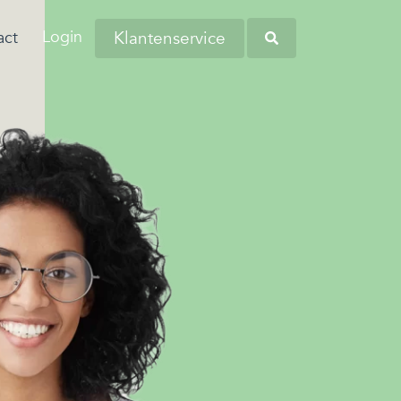
Login
Klantenservice
act
aringen van onze
anders worstelen
tiva zoekt regelmatig nieuwe collega’s
eners en andere
 komen. Dit komt
verschillende regio's. Kom bij ons
Heb je opgemerkt dat
tners omtrent
 de woonlasten in
liciteren en wellicht word jij onze
werknemers soms
 budgetbeheer.
erg hoog zijn…
euwe collega!
kampen met
persoonlijke financiële
zorgen?