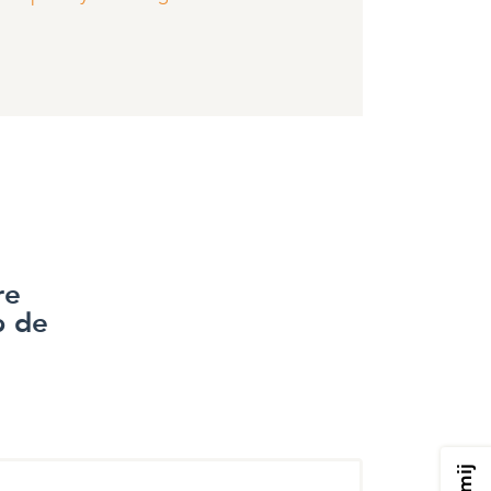
re
p de