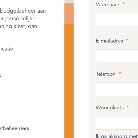
Voornaam
*
l budgetbeheer aan
or persoonlijke
ening kiest, dan
E-mailadres
*
icatie
Telefoon
*
k
Woonplaats
*
etbeheerders
Ik ga akkoord me