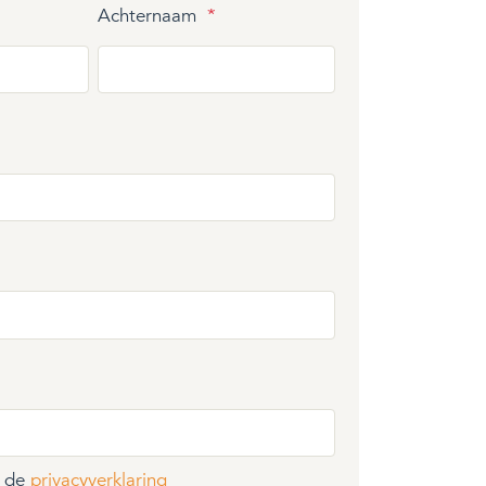
Achternaam
*
t de
privacyverklaring