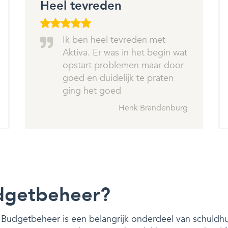
Heel tevreden
Ik ben heel tevreden met
Aktiva. Er was in het begin wat
opstart problemen maar door
goed en duidelijk te praten
ging het goed
Henk Brandenburg
dgetbeheer?
Budgetbeheer is een belangrijk onderdeel van schuldhul