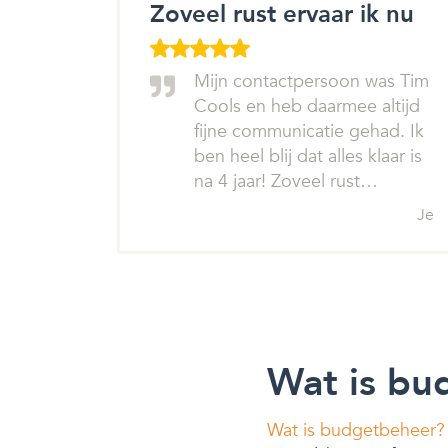
Zoveel rust ervaar ik nu
Mijn contactpersoon was Tim
Cools en heb daarmee altijd
fijne communicatie gehad. Ik
ben heel blij dat alles klaar is
na 4 jaar! Zoveel rust…
Je
Wat is bu
Wat is budgetbeheer?