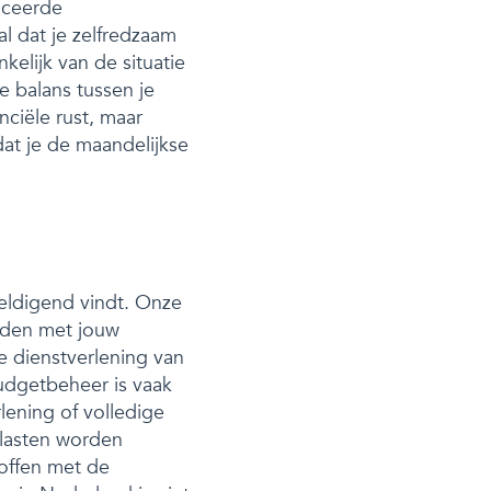
iceerde
l dat je zelfredzaam
elijk van de situatie
e balans tussen je
nciële rust, maar
at je de maandelijkse
weldigend vindt. Onze
ouden met jouw
e dienstverlening van
Budgetbeheer is vaak
rlening of volledige
 lasten worden
roffen met de