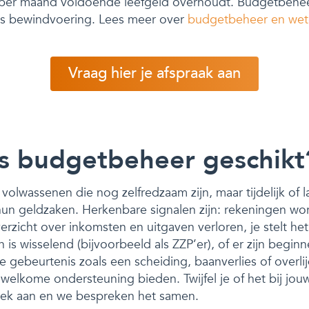
e per maand voldoende leefgeld overhoudt. Budgetbeheer
als bewindvoering. Lees meer over
budgetbeheer en wet
Vraag hier je afspraak aan
is budgetbeheer geschikt
volwassenen die nog zelfredzaam zijn, maar tijdelijk of 
hun geldzaken. Herkenbare signalen zijn: rekeningen wor
verzicht over inkomsten en uitgaven verloren, je stelt he
n is wisselend (bijvoorbeeld als ZZP’er), of er zijn begi
 gebeurtenis zoals een scheiding, baanverlies of overli
 welkome ondersteuning bieden. Twijfel je of het bij jouw
rek aan en we bespreken het samen.