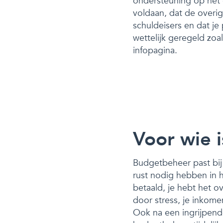
ondersteuning op het 
voldaan, dat de overi
schuldeisers en dat j
wettelijk geregeld zo
infopagina.
Voor wie 
Budgetbeheer past bij 
rust nodig hebben in 
betaald, je hebt het o
door stress, je inkome
Ook na een ingrijpende