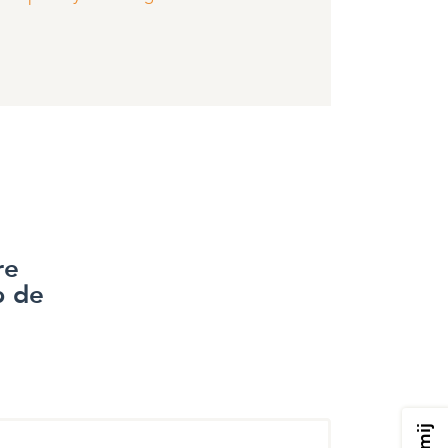
re
p de