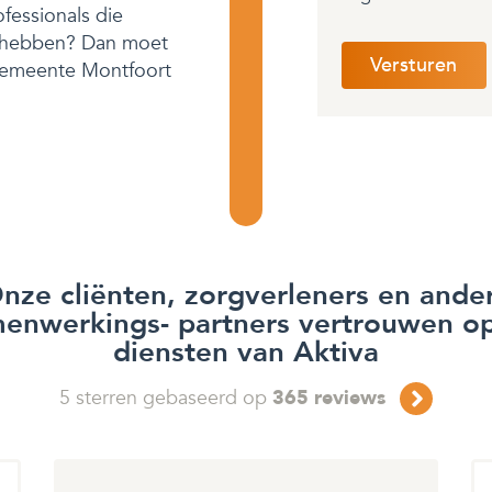
fessionals die
t hebben? Dan moet
e gemeente Montfoort
nze cliënten, zorgverleners en ande
enwerkings- partners vertrouwen o
diensten van Aktiva
5
sterren gebaseerd op
365
reviews