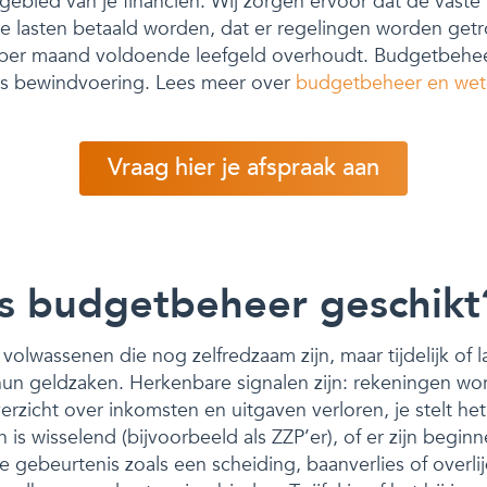
gebied van je financiën. Wij zorgen ervoor dat de vaste
ge lasten betaald worden, dat er regelingen worden get
e per maand voldoende leefgeld overhoudt. Budgetbeheer
als bewindvoering. Lees meer over
budgetbeheer en wet
Vraag hier je afspraak aan
is budgetbeheer geschikt
volwassenen die nog zelfredzaam zijn, maar tijdelijk of 
hun geldzaken. Herkenbare signalen zijn: rekeningen wor
verzicht over inkomsten en uitgaven verloren, je stelt he
n is wisselend (bijvoorbeeld als ZZP’er), of er zijn begi
 gebeurtenis zoals een scheiding, baanverlies of overli