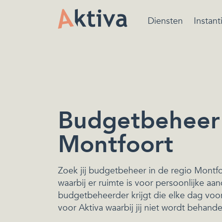
Diensten
Instant
Bewindvoering is ee
beschermende maatr
van de rechtbank ger
het beheren van de
financiën.
Budgetbeheer 
Montfoort
Zoek jij budgetbeheer in de regio Montfo
waarbij er ruimte is voor persoonlijke aan
budgetbeheerder krijgt die elke dag voor 
voor Aktiva waarbij jij niet wordt behand