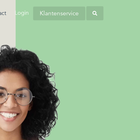
Login
Klantenservice
act
aringen van onze
anders worstelen
tiva zoekt regelmatig nieuwe collega’s
eners en andere
 komen. Dit komt
verschillende regio's. Kom bij ons
Heb je opgemerkt dat
tners omtrent
 de woonlasten in
liciteren en wellicht word jij onze
werknemers soms
 budgetbeheer.
erg hoog zijn…
euwe collega!
kampen met
persoonlijke financiële
zorgen?