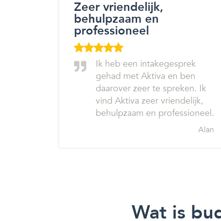
Zeer vriendelijk,
behulpzaam en
professioneel
Ik heb een intakegesprek
gehad met Aktiva en ben
daarover zeer te spreken. Ik
vind Aktiva zeer vriendelijk,
behulpzaam en professioneel.
Alan
Wat is bu