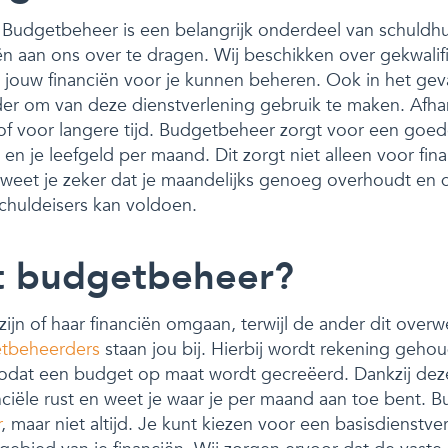
Budgetbeheer is een belangrijk onderdeel van schuldhul
ën aan ons over te dragen. Wij beschikken over gekwalif
jouw financiën voor je kunnen beheren. Ook in het geva
der om van deze dienstverlening gebruik te maken. Afhank
rd of voor langere tijd. Budgetbeheer zorgt voor een goed
en je leefgeld per maand. Dit zorgt niet alleen voor fina
weet je zeker dat je maandelijks genoeg overhoudt en d
schuldeisers kan voldoen.
t budgetbeheer?
jn of haar financiën omgaan, terwijl de ander dit over
etbeheerders
staan jou bij. Hierbij wordt rekening geh
 zodat een budget op maat wordt gecreëerd. Dankzij dez
anciële rust en weet je waar je per maand aan toe bent. 
r
, maar niet altijd. Je kunt kiezen voor een basisdienstve