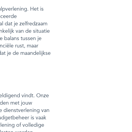
pverlening. Het is
iceerde
l dat je zelfredzaam
elijk van de situatie
e balans tussen je
nciële rust, maar
at je de maandelijkse
weldigend vindt. Onze
ouden met jouw
e dienstverlening van
Budgetbeheer is vaak
rlening of volledige