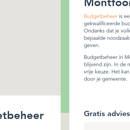
Montfoo
Budgetbeheer
is ee
gekwalificeerde bu
Ondanks dat je voll
bepaalde noodzaak z
geven.
Budgetbeheer in Mon
blijvend zijn. In d
vrije keuze. Het ka
door je gemeente.
etbeheer
Gratis advie