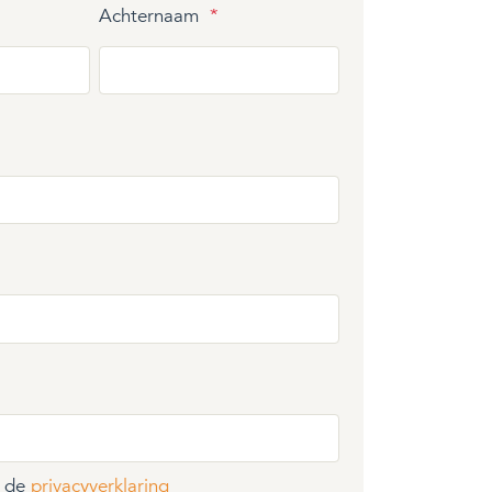
Achternaam
*
t de
privacyverklaring