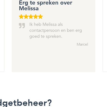
Erg te spreken over
Melissa
Ik heb Melissa als
contactpersoon en ben erg
goed te spreken.
Marcel
dgetbeheer?