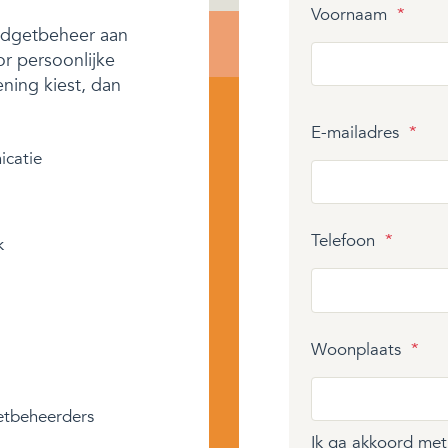
Voornaam
*
budgetbeheer aan
or persoonlijke
ening kiest, dan
E-mailadres
*
icatie
Telefoon
*
k
Woonplaats
*
etbeheerders
Ik ga akkoord me