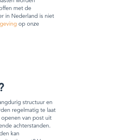
 lasten worden
roffen met de
 in Nederland is niet
geving
op onze
?
langdurig structuur en
den regelmatig te laat
t openen van post uit
nnende achterstanden.
jden kan