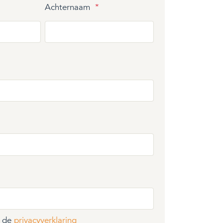
Achternaam
*
t de
privacyverklaring