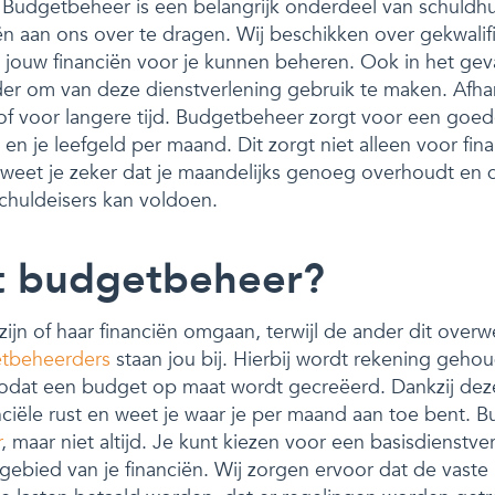
Budgetbeheer is een belangrijk onderdeel van schuldhul
ën aan ons over te dragen. Wij beschikken over gekwalif
jouw financiën voor je kunnen beheren. Ook in het geva
der om van deze dienstverlening gebruik te maken. Afhank
rd of voor langere tijd. Budgetbeheer zorgt voor een goed
en je leefgeld per maand. Dit zorgt niet alleen voor fina
weet je zeker dat je maandelijks genoeg overhoudt en d
schuldeisers kan voldoen.
t budgetbeheer?
jn of haar financiën omgaan, terwijl de ander dit over
etbeheerders
staan jou bij. Hierbij wordt rekening geh
 zodat een budget op maat wordt gecreëerd. Dankzij dez
anciële rust en weet je waar je per maand aan toe bent. 
r
, maar niet altijd. Je kunt kiezen voor een basisdienstve
gebied van je financiën. Wij zorgen ervoor dat de vaste