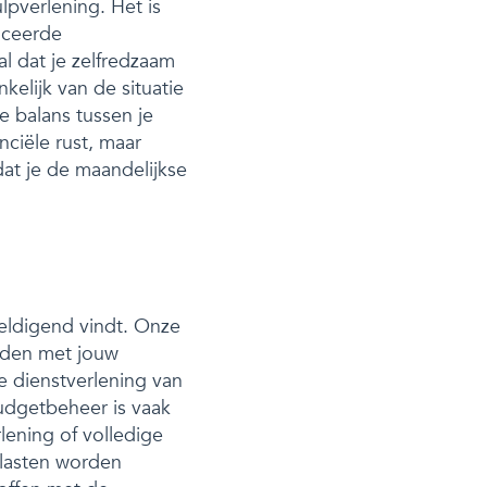
pverlening. Het is
iceerde
l dat je zelfredzaam
elijk van de situatie
e balans tussen je
nciële rust, maar
at je de maandelijkse
weldigend vindt. Onze
ouden met jouw
e dienstverlening van
Budgetbeheer is vaak
rlening of volledige
 lasten worden