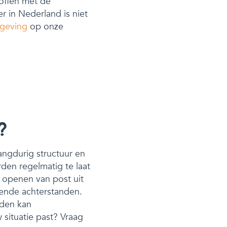
roffen met de
 in Nederland is niet
geving
op onze
?
langdurig structuur en
den regelmatig te laat
t openen van post uit
nnende achterstanden.
jden kan
 situatie past? Vraag