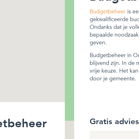
Budgetbeheer
is ee
gekwalificeerde bu
Ondanks dat je voll
bepaalde noodzaak z
geven.
Budgetbeheer in Oud
blijvend zijn. In d
vrije keuze. Het ka
door je gemeente.
etbeheer
Gratis advie