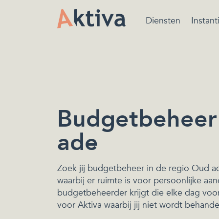
Diensten
Instant
Bewindvoering is ee
beschermende maatr
van de rechtbank ger
het beheren van de
financiën.
Budgetbeheer
ade
Zoek jij budgetbeheer in de regio Oud ad
waarbij er ruimte is voor persoonlijke aan
budgetbeheerder krijgt die elke dag voor 
voor Aktiva waarbij jij niet wordt behand