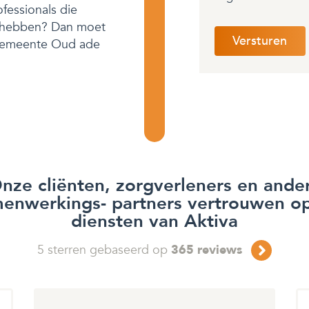
fessionals die
t hebben? Dan moet
e gemeente Oud ade
nze cliënten, zorgverleners en ande
enwerkings- partners vertrouwen o
diensten van Aktiva
5
sterren gebaseerd op
365
reviews