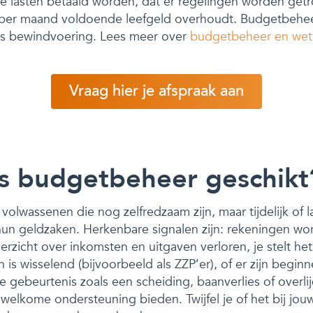
ge lasten betaald worden, dat er regelingen worden get
e per maand voldoende leefgeld overhoudt. Budgetbeheer
als bewindvoering. Lees meer over
budgetbeheer en wet
Vraag hier je afspraak aan
is budgetbeheer geschikt
volwassenen die nog zelfredzaam zijn, maar tijdelijk of 
hun geldzaken. Herkenbare signalen zijn: rekeningen wor
verzicht over inkomsten en uitgaven verloren, je stelt he
n is wisselend (bijvoorbeeld als ZZP’er), of er zijn begi
 gebeurtenis zoals een scheiding, baanverlies of overli
 welkome ondersteuning bieden. Twijfel je of het bij jouw