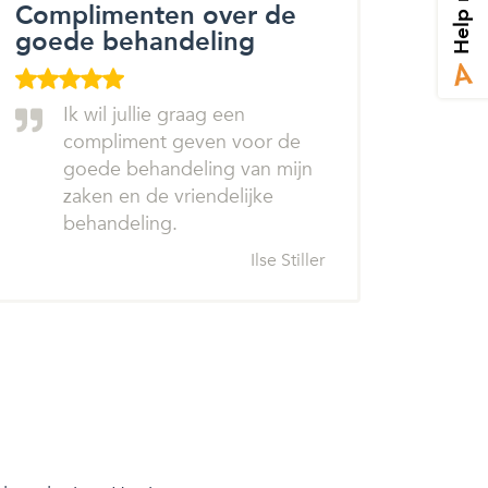
Help mij
Complimenten over de
goede behandeling
Ik wil jullie graag een
compliment geven voor de
goede behandeling van mijn
zaken en de vriendelijke
behandeling.
Ilse Stiller