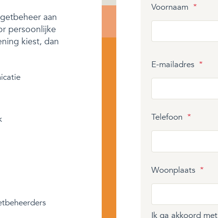
Voornaam
*
dgetbeheer aan
or persoonlijke
ening kiest, dan
E-mailadres
*
icatie
Telefoon
*
k
Woonplaats
*
etbeheerders
Ik ga akkoord me