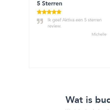
5 Sterren
Ik geef Aktiva een 5 sterren
review.
Michelle
Wat is bu