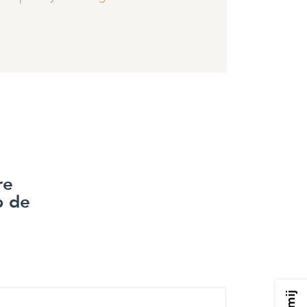
re
p de