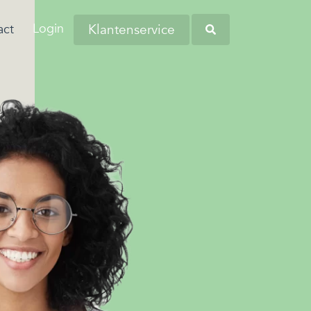
Login
Klantenservice
act
aringen van onze
anders worstelen
tiva zoekt regelmatig nieuwe collega’s
eners en andere
 komen. Dit komt
verschillende regio's. Kom bij ons
Heb je opgemerkt dat
tners omtrent
 de woonlasten in
liciteren en wellicht word jij onze
werknemers soms
 budgetbeheer.
erg hoog zijn…
euwe collega!
kampen met
persoonlijke financiële
zorgen?