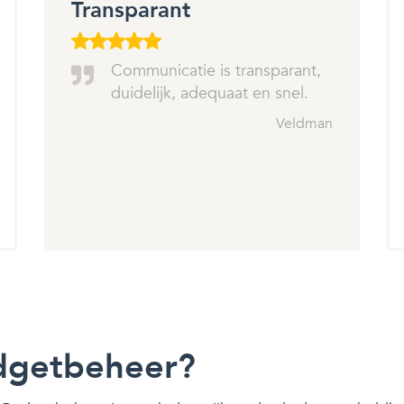
Transparant
Communicatie is transparant,
duidelijk, adequaat en snel.
Veldman
dgetbeheer?