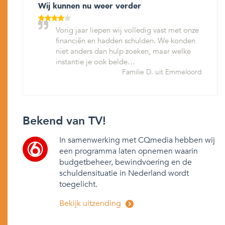
Wij kunnen nu weer verder
Vorig jaar liepen wij volledig vast met onze
financiën en hadden schulden. We konden
niet anders dan hulp zoeken, maar welke
instantie je ook belde…
Familie D. uit Emmeloord
Bekend van TV!
In samenwerking met CQmedia hebben wij
een programma laten opnemen waarin
budgetbeheer, bewindvoering en de
schuldensituatie in Nederland wordt
toegelicht.
Bekijk uitzending