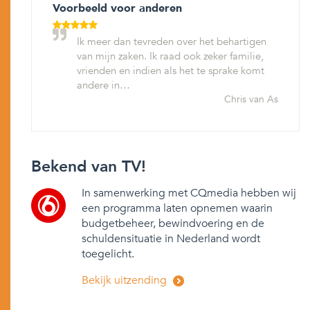
Voorbeeld voor anderen
Ik meer dan tevreden over het behartigen
van mijn zaken. Ik raad ook zeker familie,
vrienden en indien als het te sprake komt
andere in…
Chris van As
Bekend van TV!
In samenwerking met CQmedia hebben wij
een programma laten opnemen waarin
budgetbeheer, bewindvoering en de
schuldensituatie in Nederland wordt
toegelicht.
Bekijk uitzending