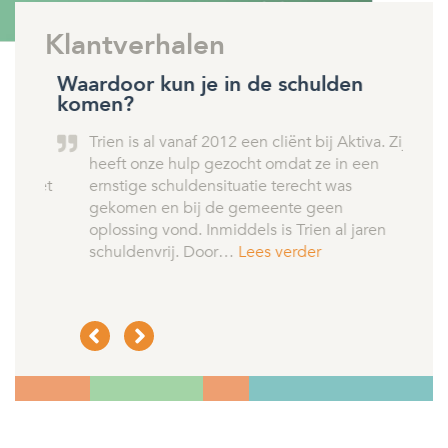
Klantverhalen
Waardoor kun je in de schulden
Waar
komen?
pro
la
Trien is al vanaf 2012 een cliënt bij Aktiva. Zij
‘
heeft onze hulp gezocht omdat ze in een
d
ft met
ernstige schuldensituatie terecht was
l
t in
gekomen en bij de gemeente geen
d
ie
oplossing vond. Inmiddels is Trien al jaren
z
schuldenvrij. Door…
Lees verder