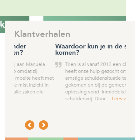
Klantverhalen
Waardoor kun je in de schulden
Waar
komen?
pro
la
Trien is al vanaf 2012 een cliënt bij Aktiva. Zij
‘
heeft onze hulp gezocht omdat ze in een
d
ft met
ernstige schuldensituatie terecht was
l
t in
gekomen en bij de gemeente geen
d
ie
oplossing vond. Inmiddels is Trien al jaren
z
schuldenvrij. Door…
Lees verder