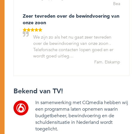
Bea
Zeer tevreden over de bewindvoering van
onze zoon
We zijn zo als het nu gaat zeer tevreden
over de bewindvoering van onze zoon .
Telefonische contacten lopen goed en er
wordt goed uitleg…
Fam. Elskamp
Bekend van TV!
In samenwerking met CQmedia hebben wij
een programma laten opnemen waarin
budgetbeheer, bewindvoering en de
schuldensituatie in Nederland wordt
toegelicht.